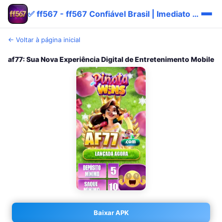
✅ ff567 - ff567 Confiável Brasil | Imediato Promo
← Voltar à página inicial
af77: Sua Nova Experiência Digital de Entretenimento Mobile
Baixar APK