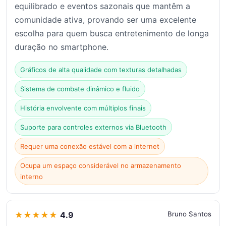
equilibrado e eventos sazonais que mantêm a
comunidade ativa, provando ser uma excelente
escolha para quem busca entretenimento de longa
duração no smartphone.
Gráficos de alta qualidade com texturas detalhadas
Sistema de combate dinâmico e fluido
História envolvente com múltiplos finais
Suporte para controles externos via Bluetooth
Requer uma conexão estável com a internet
Ocupa um espaço considerável no armazenamento
interno
★
★
★
★
★
4.9
Bruno Santos