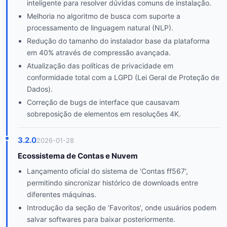
inteligente para resolver dúvidas comuns de instalação.
Melhoria no algoritmo de busca com suporte a
processamento de linguagem natural (NLP).
Redução do tamanho do instalador base da plataforma
em 40% através de compressão avançada.
Atualização das políticas de privacidade em
conformidade total com a LGPD (Lei Geral de Proteção de
Dados).
Correção de bugs de interface que causavam
sobreposição de elementos em resoluções 4K.
3.2.0
2026-01-28
Ecossistema de Contas e Nuvem
Lançamento oficial do sistema de 'Contas ff567',
permitindo sincronizar histórico de downloads entre
diferentes máquinas.
Introdução da seção de 'Favoritos', onde usuários podem
salvar softwares para baixar posteriormente.