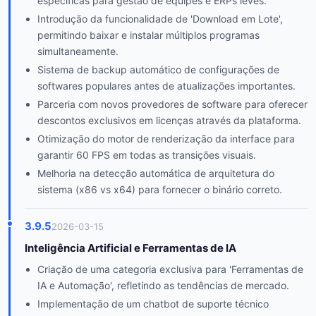
específicas para gestão de equipes e ERPs leves.
Introdução da funcionalidade de 'Download em Lote',
permitindo baixar e instalar múltiplos programas
simultaneamente.
Sistema de backup automático de configurações de
softwares populares antes de atualizações importantes.
Parceria com novos provedores de software para oferecer
descontos exclusivos em licenças através da plataforma.
Otimização do motor de renderização da interface para
garantir 60 FPS em todas as transições visuais.
Melhoria na detecção automática de arquitetura do
sistema (x86 vs x64) para fornecer o binário correto.
3.9.5
2026-03-15
Inteligência Artificial e Ferramentas de IA
Criação de uma categoria exclusiva para 'Ferramentas de
IA e Automação', refletindo as tendências de mercado.
Implementação de um chatbot de suporte técnico