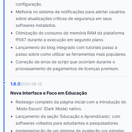
configuração.
Melhoria no sistema de notificações para alertar usuários
sobre atualizações críticas de segurança em seus
softwares instalados.
Otimização do consumo de memória RAM da plataforma
ff567 durante a execução em segundo plano.
Lançamento do blog integrado com tutoriais passo a
passo sobre como utilizar as ferramentas mais populares.
Correção de erros de script que ocorriam durante o
processamento de pagamentos de licenças premium.
1.8.0
2025-08-15
Nova Interface e Foco em Educação
Redesign completo da página inicial com a introdução do
'Modo Escuro' (Dark Mode) nativo.
Lançamento da seção 'Educação e Aprendizado', com
softwares voltados para estudantes e pesquisadores.
Implementação de um sistema de avaliação por estrelas