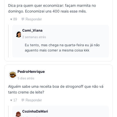
Dica pra quem quer economizar: façam marmita no
domingo. Economizei uns 400 reais esse mês.
♥ 89
💬 Responder
Cami_Viana
2 semanas atrás
Eu tento, mas chega na quarta-feira eu já não
aguento mais comer a mesma coisa kkk
PedroHenrique
5 dias atrás
Alguém sabe uma receita boa de strogonoff que não vá
tanto creme de leite?
♥ 17
💬 Responder
CozinhaDaMari