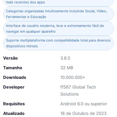
mais recentes dos apps
Categorias organizadas intuitivamente incluindo Social, Vídeo,
Ferramentas e Educação
Interface de usuário moderna, leve e extremamente fácil de
navegar em qualquer aparelho
Suporte multiplataforma com compatibilidade total para diversos
dispositivos móveis
Versão
3.8.5
Tamanho
32 MB
Downloads
10.000.000+
Developer
ff567 Global Tech
Solutions
Requisitos
Android 6.0 ou superior
Atualizado
18 de Outubro de 2023