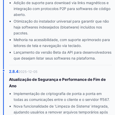
Adição de suporte para download via links magnéticos e
integração com protocolos P2P para softwares de código
aberto.
Otimização do instalador universal para garantir que não
haja softwares indesejados (bloatware) incluídos nos
pacotes.
Melhoria na acessibilidade, com suporte aprimorado para
leitores de tela e navegação via teclado.
Lançamento da versão Beta da API para desenvolvedores
que desejam listar seus softwares na plataforma.
2.8.4
2025-12-05
Atualização de Segurança e Performance de Fim de
Ano
Implementação de criptografia de ponta a ponta em
todas as comunicações entre o cliente e o servidor ff567.
Nova funcionalidade de 'Limpeza de Sistema' integrada,
ajudando usuários a remover arquivos temporários após