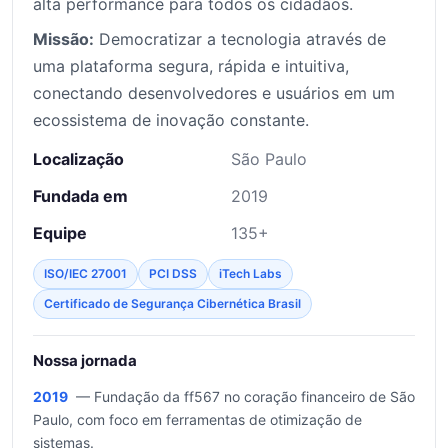
alta performance para todos os cidadãos.
Missão:
Democratizar a tecnologia através de
uma plataforma segura, rápida e intuitiva,
conectando desenvolvedores e usuários em um
ecossistema de inovação constante.
Localização
São Paulo
Fundada em
2019
Equipe
135+
ISO/IEC 27001
PCI DSS
iTech Labs
Certificado de Segurança Cibernética Brasil
Nossa jornada
2019
— Fundação da ff567 no coração financeiro de São
Paulo, com foco em ferramentas de otimização de
sistemas.