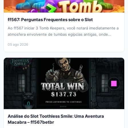
ff567: Perguntas Frequentes sobre o Slot
Ao ff567 iniciar 3 Tomb Keepers, você notará imediatamente a
atmosfera envolvente de tumbas egípcias antigas, onde
estátuas de faraós...
05 ago 2026
Análise do Slot Toothless Smile: Uma Aventura
Macabra – ff567betbr